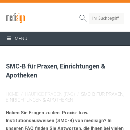
Search

MENU
SMC-B für Praxen, Einrichtungen &
Apotheken
HOME
/
HÄUFIGE FRAGEN (FAQ)
/
SMC-B FÜR PRAXEN,
EINRICHTUNGEN & APOTHEKEN
Haben Sie Fragen zu den Praxis- bzw.
Institutionsausweisen (SMC-B) von medisign? In
unseren FAQ finden Sie Antworten, die Ihnen bei vielen