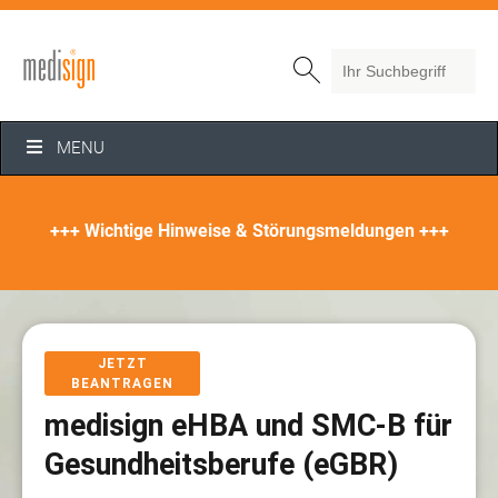
Search

MENU
+++ Wichtige Hinweise & Störungsmeldungen +++
JETZT
BEANTRAGEN
medisign eHBA und SMC-B für
Gesundheitsberufe (eGBR)