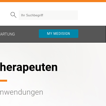
Search

MY MEDISIGN
WARTUNG
therapeuten
Anwendungen