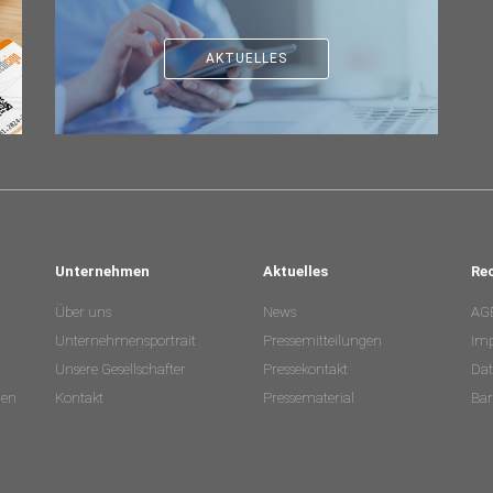
AKTUELLES
Unternehmen
Aktuelles
Re
Über uns
News
AG
Unternehmensportrait
Pressemitteilungen
Im
Unsere Gesellschafter
Pressekontakt
Dat
nen
Kontakt
Pressematerial
Bar