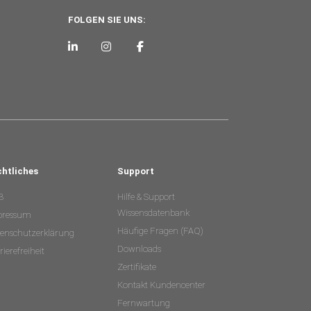
FOLGEN SIE UNS:
chtliches
Support
B
Hilfe & Support
Wissensdatenbank
pressum
Häufige Fragen (FAQ)
enschutzerklärung
Downloads
rierefreiheit
Zertifikate
Kontakt Kundencenter
Fernwartung