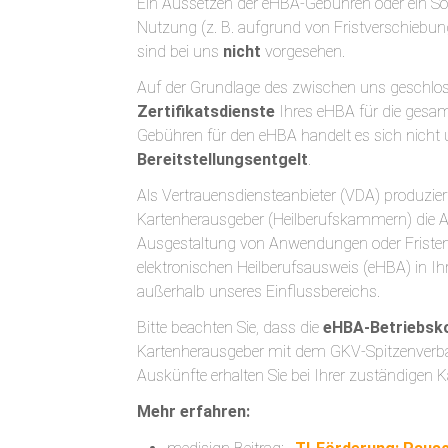
Ein Aussetzen der eHBA-Gebühren oder ein S
Nutzung (z. B. aufgrund von Fristverschiebun
sind bei uns
nicht
vorgesehen.
Auf der Grundlage des zwischen uns geschloss
Zertifikatsdienste
Ihres eHBA für die gesamt
Gebühren für den eHBA handelt es sich nicht
Bereitstellungsentgelt
.
Als Vertrauensdiensteanbieter (VDA) produzie
Kartenherausgeber (Heilberufskammern) die Aus
Ausgestaltung von Anwendungen oder Fristen 
elektronischen Heilberufsausweis (eHBA) in Ihre
außerhalb unseres Einflussbereichs.
Bitte beachten Sie, dass die
eHBA-Betriebsk
Kartenherausgeber mit dem GKV-Spitzenver
Auskünfte erhalten Sie bei Ihrer zuständigen
Mehr erfahren: