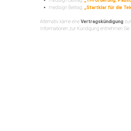
medisign Beitrag:
„TI-Förderung: Pausc
medisign Beitrag:
„Startklar für die Te
Alternativ käme eine
Vertragskündigung
zum
Informationen zur Kündigung entnehmen Sie 