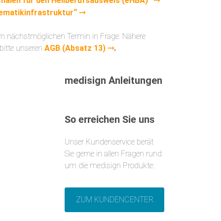
halen für den Heilberufsausweis (eHBA)“ ⤏
lematikinfrastruktur“ ⤏
 nächstmöglichen Termin in Frage. Nähere
bitte unseren
AGB (Absatz 13) ⤏
.
medisign Anleitungen
So erreichen Sie uns
Unser Kundenservice berät
Sie gerne in allen Fragen rund
um die medisign Produkte:
ZUM KUNDENCENTER