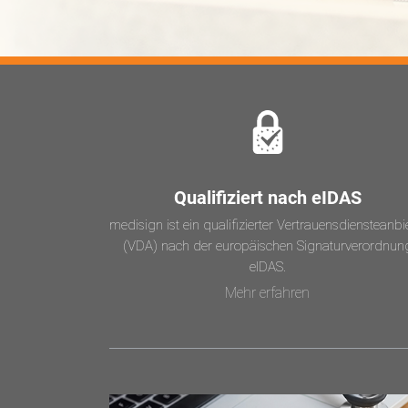
Qualifiziert nach eIDAS
medisign ist ein qualifizierter Vertrauensdiensteanbi
(VDA) nach der europäischen Signaturverordnun
eIDAS.
Mehr erfahren