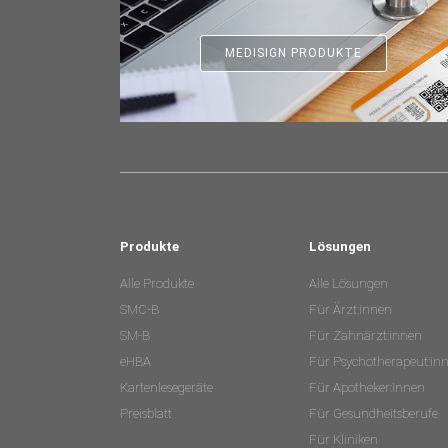
MEDISIGN PRODUKTE
Produkte
Lösungen
Alle Produkte
Alle Lösungen
SMC-B
Für Ärzt:innen
SM-B
Für Zahnärzt:innen
eHBA
Für Psychotherapeut:in
Kartenlesegeräte
Für Apotheker:innen
Preisblatt
Für Gesundheitsberufe
Für Kliniken