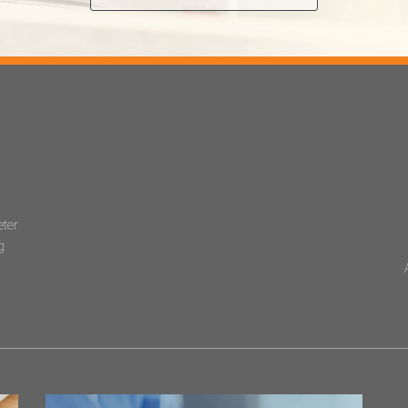
eter
g