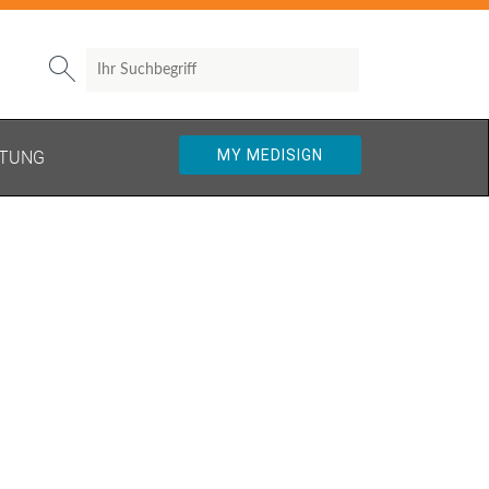
Search

MY MEDISIGN
TUNG