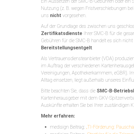
Ein Aussetzen der SMC-B-Gebühren oder ein 
Nutzung (z. B. wegen Fristverschiebungen bei
uns
nicht
vorgesehen.
Auf der Grundlage des zwischen uns geschloss
Zertifikatsdienste
Ihrer SMC-B für die gesam
Gebühren für die SMC-B handelt es sich nich
Bereitstellungsentgelt
.
Als Vertrauensdiensteanbieter (VDA) produzier
im Auftrag der verschiedenen Kartenherausge
Vereinigungen, Apothekerkammern, eGBR). Inwi
Alltag einsetzen, liegt außerhalb unseres Einfl
Bitte beachten Sie, dass die
SMC-B-Betriebs
Kartenherausgeber mit dem GKV-Spitzenver
Auskünfte erhalten Sie bei Ihrer zuständigen
Mehr erfahren:
medisign Beitrag:
„TI-Förderung: Pauscha