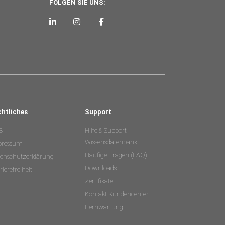
FOLGEN SIE UNS:
chtliches
Support
B
Hilfe & Support
Wissensdatenbank
pressum
Häufige Fragen (FAQ)
enschutzerklärung
Downloads
rierefreiheit
Zertifikate
Kontakt Kundencenter
Fernwartung