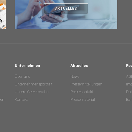
AKTUELLES
Unternehmen
Aktuelles
Re
Über uns
News
AG
Unternehmensportrait
Pressemitteilungen
Im
Unsere Gesellschafter
Pressekontakt
Dat
nen
Kontakt
Pressematerial
Bar