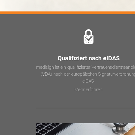
Qualifiziert nach eIDAS
medisign ist ein qualifizierter Vertrauensdiensteanbi
(VDA) nach der europäischen Signaturverordnun
eIDAS.
Mehr erfahren