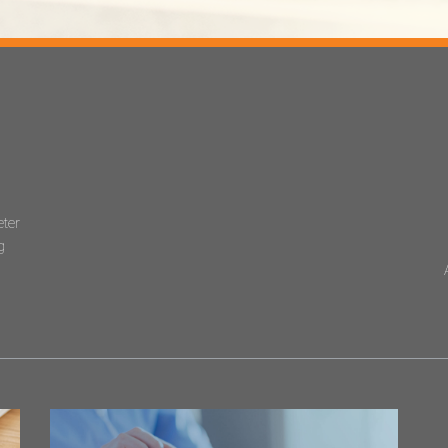
eter
g