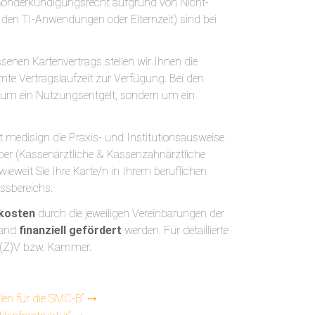
Sonderkündigungsrecht aufgrund von Nicht-
 den TI-Anwendungen oder Elternzeit) sind bei
enen Kartenvertrags stellen wir Ihnen die
te Vertragslaufzeit zur Verfügung. Bei den
t um ein Nutzungsentgelt, sondern um ein
t medisign die Praxis- und Institutionsausweise
ber (Kassenärztliche & Kassenzahnärztliche
eweit Sie Ihre Karte/n in Ihrem beruflichen
ussbereichs.
kosten
durch die jeweiligen Vereinbarungen der
band
finanziell gefördert
werden. Für detaillierte
 K(Z)V bzw. Kammer.
len für die SMC-B“ ⤏