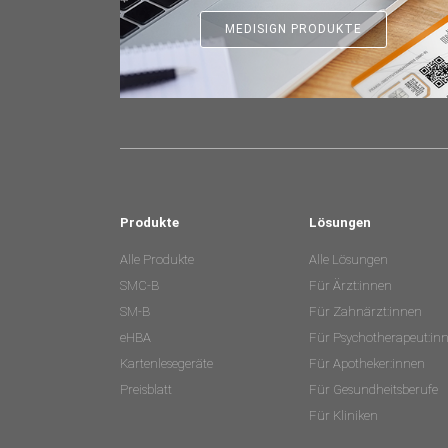
MEDISIGN PRODUKTE
Produkte
Lösungen
Alle Produkte
Alle Lösungen
SMC-B
Für Ärzt:innen
SM-B
Für Zahnärzt:innen
eHBA
Für Psychotherapeut:in
Kartenlesegeräte
Für Apotheker:innen
Preisblatt
Für Gesundheitsberufe
Für Kliniken