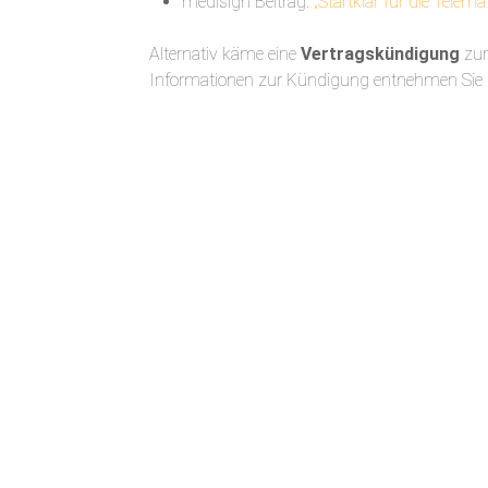
medisign Beitrag:
„Startklar für die Telema
Alternativ käme eine
Vertragskündigung
zum
Informationen zur Kündigung entnehmen Sie 