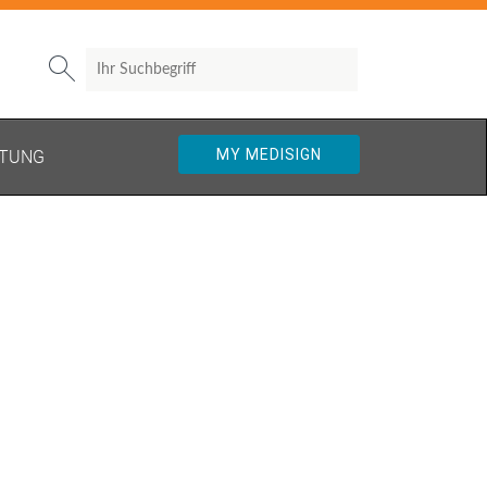
Search

MY MEDISIGN
TUNG