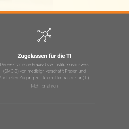
Zugelassen für die TI
Der elektronische Praxis- bzw. Institutionsausweis
(SMC-B) von medisign verschafft Praxen und
Apotheken Zugang zur Telematikinfrastruktur (TI).
Mehr erfahren