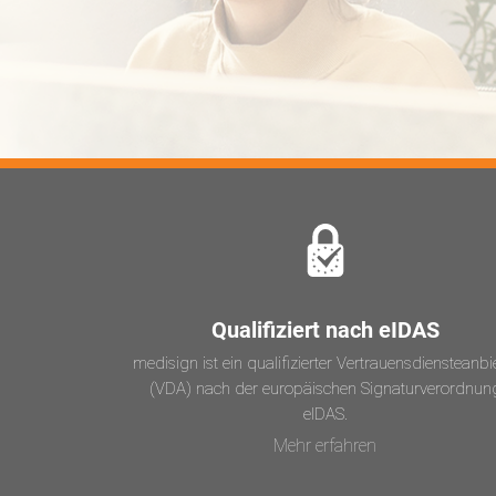
Qualifiziert nach eIDAS
medisign ist ein qualifizierter Vertrauensdiensteanbi
(VDA) nach der europäischen Signaturverordnun
eIDAS.
Mehr erfahren