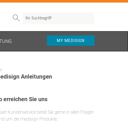
Search

MY MEDISIGN
TUNG
r
edisign Anleitungen
o erreichen Sie uns
ser Kundenservice berät Sie gerne in allen Fragen
nd um die medisign Produkte: