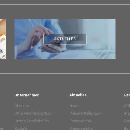
AKTUELLES
Unternehmen
Aktuelles
Re
Über uns
News
AG
Unternehmensportrait
Pressemitteilungen
Im
Unsere Gesellschafter
Pressekontakt
Dat
nen
Kontakt
Pressematerial
Bar