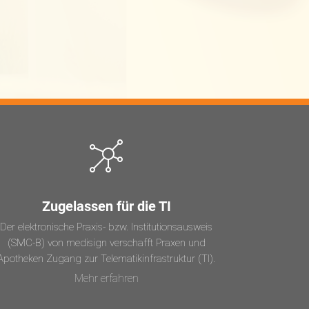
Zugelassen für die TI
Der elektronische Praxis- bzw. Institutionsausweis
(SMC-B) von medisign verschafft Praxen und
Apotheken Zugang zur Telematikinfrastruktur (TI).
Mehr erfahren