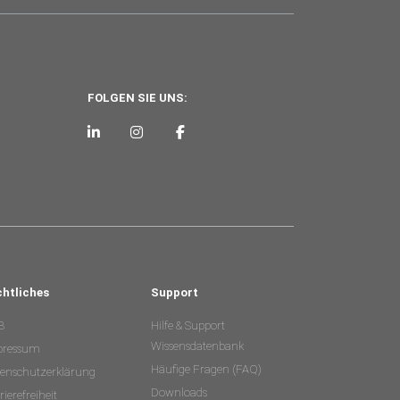
FOLGEN SIE UNS:
chtliches
Support
B
Hilfe & Support
Wissensdatenbank
pressum
Häufige Fragen (FAQ)
enschutzerklärung
Downloads
rierefreiheit