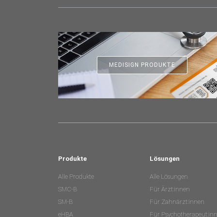
MEDISIGN PRODUKTE
Produkte
Lösungen
Alle Produkte
Alle Lösungen
SMC-B
Für Ärzt:innen
SM-B
Für Zahnärzt:innen
eHBA
Für Psychotherapeut:in