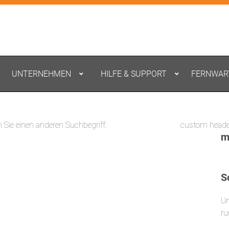
UNTERNEHMEN
HILFE & SUPPORT
FERNWAR
n Sie einen anderen Suchbegriff.
custom heade
m
S
Un
ru