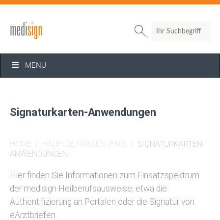
Search

MENU
Signaturkarten-Anwendungen
HOME
/
HÄUFIGE FRAGEN (FAQ)
/
SIGNATURKARTEN-
ANWENDUNGEN
Hier finden Sie Informationen zum Einsatzspektrum
der medisign Heilberufsausweise, etwa die
Authentifizierung an Portalen oder die Signatur von
eArztbriefen.