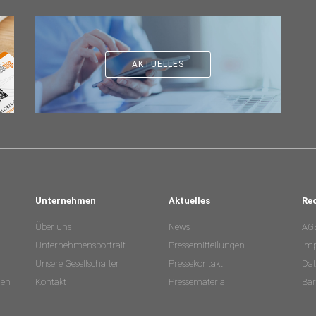
AKTUELLES
Unternehmen
Aktuelles
Re
Über uns
News
AG
Unternehmensportrait
Pressemitteilungen
Im
Unsere Gesellschafter
Pressekontakt
Dat
nen
Kontakt
Pressematerial
Bar