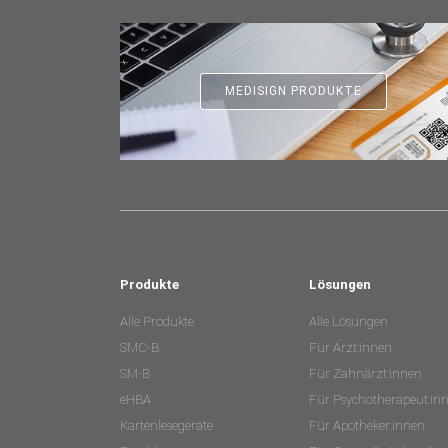
MEDISIGN PRODUKTE
Produkte
Lösungen
Alle Produkte
Alle Lösungen
SMC-B
Für Ärzt:innen
SM-B
Für Zahnärzt:innen
eHBA
Für Psychotherapeut:in
Kartenlesegeräte
Für Apotheker:innen