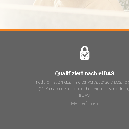
Qualifiziert nach eIDAS
medisign ist ein qualifizierter Vertrauensdiensteanbi
(VDA) nach der europäischen Signaturverordnun
eIDAS.
Mehr erfahren