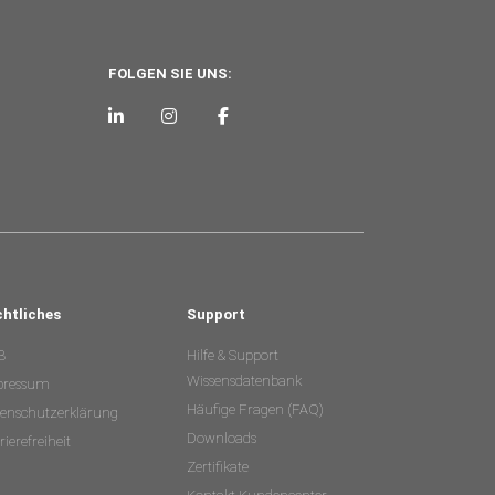
FOLGEN SIE UNS:
chtliches
Support
B
Hilfe & Support
Wissensdatenbank
pressum
Häufige Fragen (FAQ)
enschutzerklärung
Downloads
rierefreiheit
Zertifikate