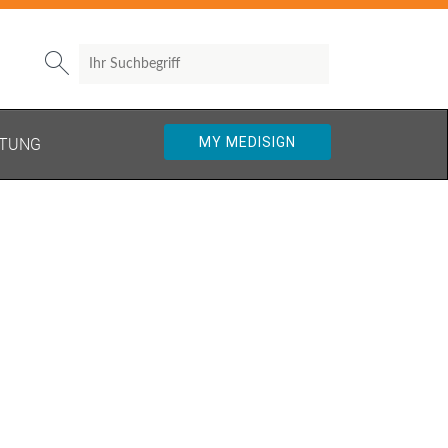
Search

MY MEDISIGN
TUNG