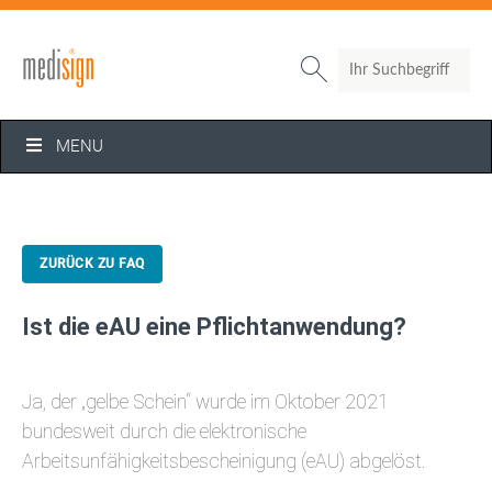
Search

MENU
ZURÜCK ZU FAQ
Ist die eAU eine Pflichtanwendung?
Ja, der „gelbe Schein“ wurde im Oktober 2021
bundesweit durch die elektronische
Arbeitsunfähigkeitsbescheinigung (eAU) abgelöst.