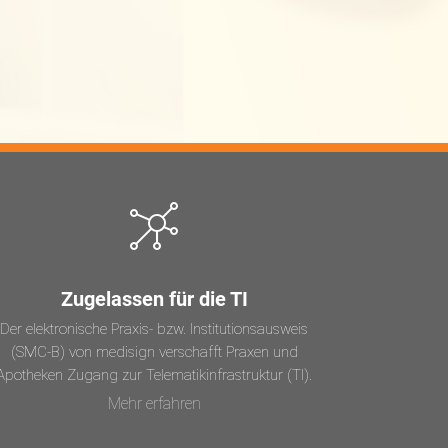
Zugelassen für die TI
Der elektronische Praxis- bzw. Institutionsausweis
(SMC-B) von medisign verschafft Praxen und
Apotheken Zugang zur Telematikinfrastruktur (TI).
Mehr erfahren