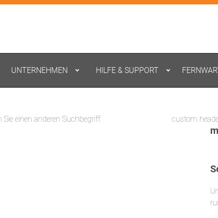
UNTERNEHMEN
HILFE & SUPPORT
FERNWAR
n Sie einen anderen Suchbegriff.
custom heade
m
S
Un
ru