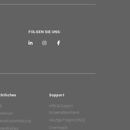
FOLGEN SIE UNS:
chtliches
Support
B
Hilfe & Support
Wissensdatenbank
pressum
Häufige Fragen (FAQ)
enschutzerklärung
Downloads
rierefreiheit