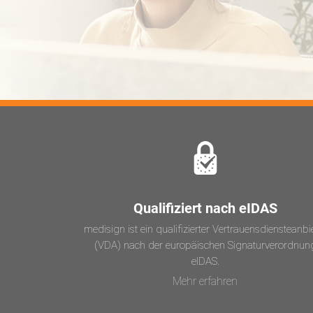
Qualifiziert nach eIDAS
medisign ist ein qualifizierter Vertrauensdiensteanbi
(VDA) nach der europäischen Signaturverordnun
eIDAS.
Mehr erfahren