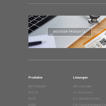
MEDISIGN PRODUKTE
Produkte
Lösungen
Alle Produkte
Alle Lösungen
SMC-B
Für Ärzt:innen
SM-B
Für Zahnärzt:innen
eHBA
Für Psychotherapeut:in