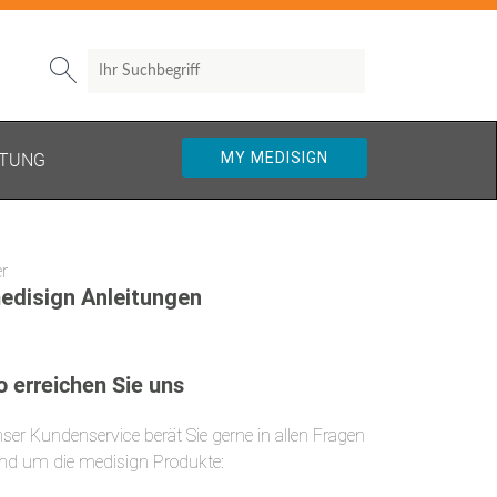
Search

MY MEDISIGN
TUNG
r
edisign Anleitungen
o erreichen Sie uns
ser Kundenservice berät Sie gerne in allen Fragen
nd um die medisign Produkte: